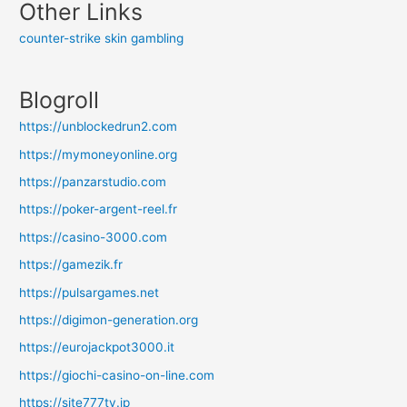
Other Links
counter-strike skin gambling
Blogroll
https://unblockedrun2.com
https://mymoneyonline.org
https://panzarstudio.com
https://poker-argent-reel.fr
https://casino-3000.com
https://gamezik.fr
https://pulsargames.net
https://digimon-generation.org
https://eurojackpot3000.it
https://giochi-casino-on-line.com
https://site777tv.jp