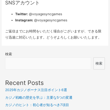
SNSアカウント
Twitter:
@voyagesyncgames
Instagram:
@voyagesyncgames
ご返信までにお時間をいただく場合がございますが、できる限
り迅速に対応いたします。どうぞよろしくお願いいたします。
検索
検索
Recent Posts
2025年カジノボーナス注目ポイント6選
カジノ戦略の歴史を学ぶ：主要な5つの変遷
カジノのヒント：初心者が知るべき7項目