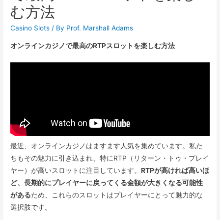
む方法
Casino Slots
/ By
Prof. Marshall Adams
オンラインカジノで最高のRTPスロットを楽しむ方法
最近、オンラインカジノはますます人気を集めています。私た
ちもその魅力に引き込まれ、特にRTP（リターン・トゥ・プレイ
ヤー）が高いスロットに注目しています。
RTPが高ければ高いほ
ど、長期的にプレイヤーに戻ってくる金額が大きくなる可能性
がある
ため、これらのスロットはプレイヤーにとって魅力的な
選択肢です。