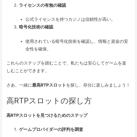
ライセンスの有無の確認
公式ライセンスを持つカジノは信頼性が高い。
暗号化技術の確認
使用されている暗号化技術を確認し、情報と資金の安
全性を確保。
これらのステップを踏むことで、私たちは安心してゲームを楽
しむことができます。
さあ、一緒に
最高RTPスロット
を探し、存分に楽しみましょう！
高RTPスロットの探し方
高RTPスロットを見つけるためのステップ
ゲームプロバイダーの評判を調査