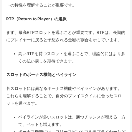
トの特性を理解することが重要です。
RTP（Return to Player）の選択
まず、最高RTPスロットを選ぶことが重要です。RTPは、長期的
にプレイヤーに戻ると予想される金額の割合を示しています。
高いRTPを持つスロットを選ぶことで、理論的にはより多
くの払い戻しを期待できます。
スロットのボーナス機能とペイライン
各スロットには異なるボーナス機能やペイラインがあります。
これらを理解することで、自分のプレイスタイルに合ったスロ
ットを選べます。
ペイラインが多いスロットは、勝つチャンスが増える一方
で、ベットも増えます。
ボーナス機能には、フリースピンやマルチプライヤーなど