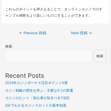
これらのポイントを押さえることで、オンラインカジノでのギ
ャンブル体験をより楽しいものにすることができます。
投
←
Previous 投稿
Next 投稿
→
稿
検索
ナ
ビ
検索
ゲ
ー
Recent Posts
シ
2025年カジノボーナス注目ポイント6選
ョ
カジノ戦略の歴史を学ぶ：主要な5つの変遷
ン
カジノのヒント：初心者が知るべき7項目
5分でわかるカジノスロットの基本知識