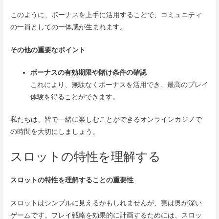
このように、ボーナスを上手に活用することで、コミュニティ
の一員としての一体感が生まれます。
その他の重要なポイント
ボーナスの有効期限や賭け条件の確認
これにより、無駄なくボーナスを活用でき、最高のプレイ
体験を得ることができます。
私たちは、皆で一緒に楽しむことができるオンラインカジノで
の時間を大切にしましょう。
スロットの特性を理解する
スロットの特性を理解することの重要性
スロットはシンプルに見えるかもしれませんが、実は奥が深い
ゲームです。プレイ戦略を効果的に計画するためには、スロッ