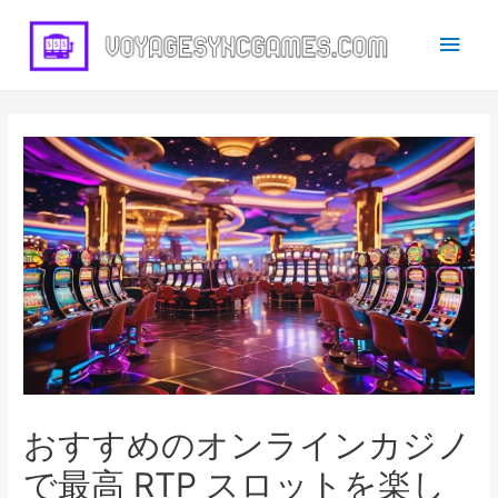
Main
Men
おすすめのオンラインカジノ
で最高 RTP スロットを楽し