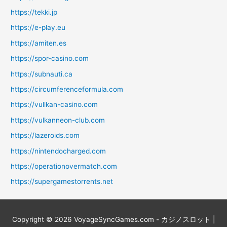
https://tekki.jp
https://e-play.eu
https://amiten.es
https://spor-casino.com
https://subnauti.ca
https://circumferenceformula.com
https://vullkan-casino.com
https://vulkanneon-club.com
https://lazeroids.com
https://nintendocharged.com
https://operationovermatch.com
https://supergamestorrents.net
Copyright © 2026
VoyageSyncGames.com - カジノスロット
|