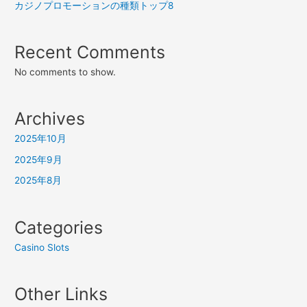
カジノプロモーションの種類トップ8
Recent Comments
No comments to show.
Archives
2025年10月
2025年9月
2025年8月
Categories
Casino Slots
Other Links