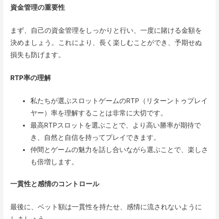
資金管理の重要性
まず、自己の資金管理をしっかりと行い、一度に賭ける金額を
決めましょう。これにより、長く楽しむことができ、予期せぬ
損失も防げます。
RTP率の理解
私たちが選ぶスロットゲームのRTP（リターントゥプレイ
ヤー）率を理解することは非常に大切です。
最高RTPスロットを選ぶことで、より高い勝率が期待で
き、自然と自信を持ってプレイできます。
仲間とゲームの魅力を話し合いながら選ぶことで、楽しさ
も倍増します。
一貫性と感情のコントロール
最後に、ベット額は一貫性を持たせ、感情に流されないように