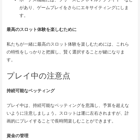
があり、ゲームプレイをさらにエキサイティングにしま
す。
最高のスロット体験を楽しむために
私たちが一緒に最高のスロット体験を楽しむためには、これら
の特性をしっかりと把握し、賢く選択することが鍵になりま
す。
プレイ中の注意点
持続可能なベッティング
プレイ中は、持続可能なベッティングを意識し、予算を超えな
いように注意しましょう。スロットは運に左右されますが、計
画的にプレイすることで長時間楽しむことができます。
資金の管理