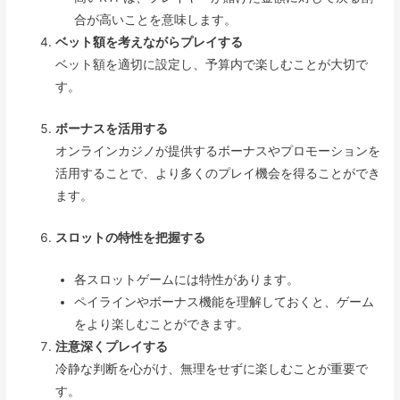
合が高いことを意味します。
ベット額を考えながらプレイする
ベット額を適切に設定し、予算内で楽しむことが大切で
す。
ボーナスを活用する
オンラインカジノが提供するボーナスやプロモーションを
活用することで、より多くのプレイ機会を得ることができ
ます。
スロットの特性を把握する
各スロットゲームには特性があります。
ペイラインやボーナス機能を理解しておくと、ゲーム
をより楽しむことができます。
注意深くプレイする
冷静な判断を心がけ、無理をせずに楽しむことが重要で
す。