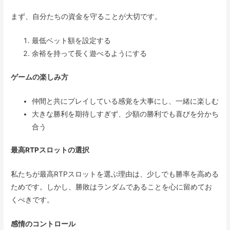
まず、自分たちの資金を守ることが大切です。
最低ベット額を設定する
余裕を持って長く遊べるようにする
ゲームの楽しみ方
仲間と共にプレイしている感覚を大事にし、一緒に楽しむ
大きな勝利を期待しすぎず、少額の勝利でも喜びを分かち
合う
最高RTPスロットの選択
私たちが最高RTPスロットを選ぶ理由は、少しでも勝率を高める
ためです。しかし、勝敗はランダムであることを心に留めてお
くべきです。
感情のコントロール