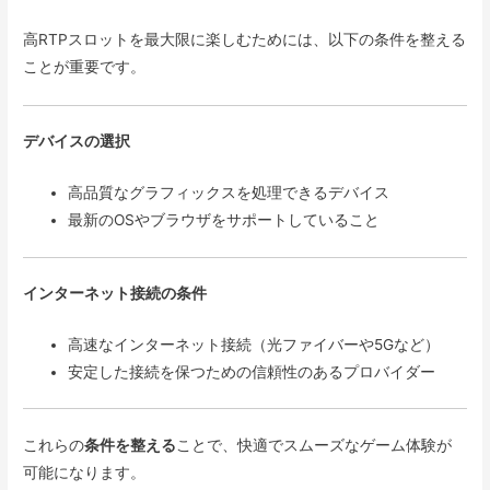
高RTPスロットを最大限に楽しむためには、以下の条件を整える
ことが重要です。
デバイスの選択
高品質なグラフィックスを処理できるデバイス
最新のOSやブラウザをサポートしていること
インターネット接続の条件
高速なインターネット接続（光ファイバーや5Gなど）
安定した接続を保つための信頼性のあるプロバイダー
これらの
条件を整える
ことで、快適でスムーズなゲーム体験が
可能になります。